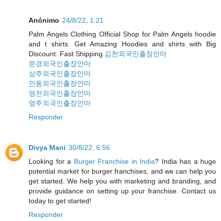
Anónimo
24/8/22, 1:21
Palm Angels Clothing Official Shop for Palm Angels hoodie
and t shirts. Get Amazing Hoodies and shirts with Big
Discount. Fast Shipping.
김천외국인출장안마
문경외국인출장안마
상주외국인출장안마
안동외국인출장안마
영천외국인출장안마
영주외국인출장안마
Responder
Divya Mani
30/8/22, 6:56
Looking for a
Burger Franchise in India
? India has a huge
potential market for burger franchises, and we can help you
get started. We help you with marketing and branding, and
provide guidance on setting up your franchise. Contact us
today to get started!
Responder