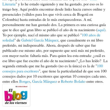
Literaria
" y lo he estado siguiendo y me ha gustado, por eso os lo
traigo hoy. Aquí podéis encontrar desde links hacia cursos online y
presenciales (válidos para los que vivís cerca de Bogotá en
Colombia) hasta entradas de lo más enriquecedoras. A mí,
personalmente me han gustado dos. La primera es una curiosa guía
que te dice qué gran libro se publicó el año de tu nacimiento (
aquí)
.
Yo por ejemplo, nací el mismo año que se publicó "
100 años de
soledad
" de
Gabriel García Márquez
, que casualmente es mi libro
preferido, mi indispensable. Ahora, después de saber que fue
publicado ese mismo año, por supuesto que será más mi preferido,
con mayor razón: faltaría más. Para quien lea esta entrada: ¿cuál es
ese libro que fue escrito el año de tu nacimiento? ¿Lo has leído? La
segunda entrada que me ha gustado (no es la única) es la de "
100
consejos para escritores
", que tiene la particularidad de que son 100
consejos dados por 10 escritores que aportan 10 consejos cada uno,
entre ellos
Borges
,
García Márquez
o
Roberto Bolaño
entre otros.